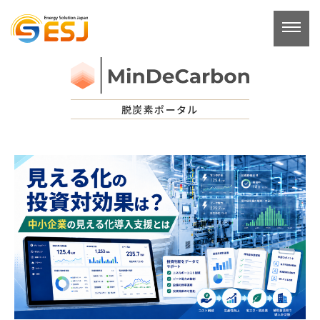
コ
ン
テ
ン
ツ
へ
脱炭素ポータル
ス
キ
ッ
プ