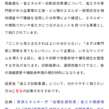
用最適化・省エネルギー診断拡充事業について、省エネの専
門家が中小企業等の工場・ビル等のエネルギー使用状況を現
地調査やIT機器を活用した分析等により確認し、エネルギー
の無駄づかいや省エネにつながるヒントを見つける事業とし
て紹介されています。
「どこから見える化すればよいか分からない」「まずは専門
家に現場を見てもらいたい」という企業は、いきなりシステ
ムを導入する前に、省エネ診断で改善余地や優先順位を整理
する方法があります。診断結果は、運用改善だけでなく、後
の設備更新や補助金申請の検討材料にもなります。
経産省「省エネ診断事業」について、分かりやすく知りたい
方は
こちら
の記事がおすすめです。
出典：
資源エネルギー庁「各種支援制度｜省エネ関連情
報」
、
SII「令和7年度補正 地域エネルギー利用最適化・省エ