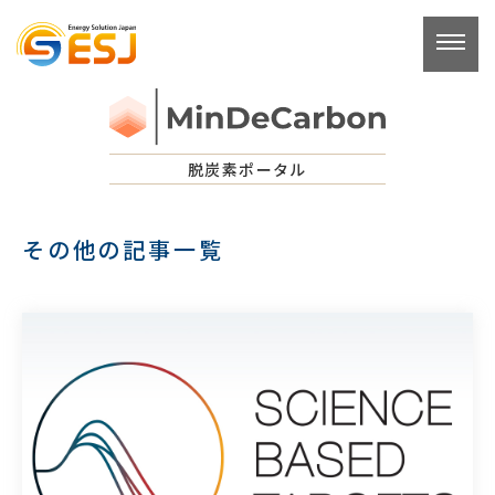
コ
ン
テ
ン
ツ
へ
脱炭素ポータル
ス
キ
その他の記事一覧
ッ
プ