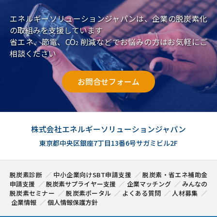
エネルギーソリューションジャパンは、企業の脱炭素化
の取組みを支援しています
省エネ、節電、CO
削減などでお悩みの方はお気軽にご
2
相談ください
お問合せフォーム
株式会社エネルギーソリューションジャパン
東京都中央区銀座7丁目13番6号サガミビル2F
脱炭素診断
中小企業向けSBT申請支援
脱炭素・省エネ補助金
申請支援
脱炭素サプライヤー支援
企業マッチング
みんなの
脱炭素セミナー
脱炭素ポータル
よくある質問
人材募集
企業情報
個人情報保護方針