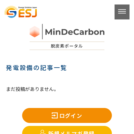
コ
ン
テ
ン
ツ
へ
脱炭素ポータル
ス
キ
発電設備の記事一覧
ッ
プ
まだ投稿がありません。
ログイン
新規メルマガ登録