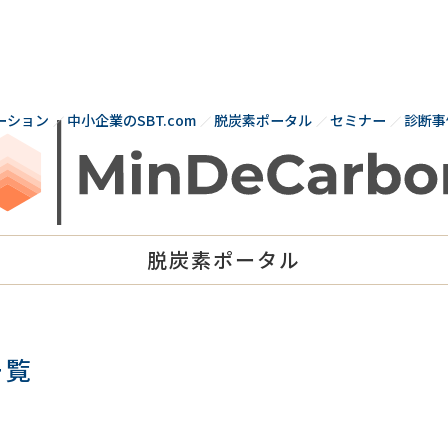
コ
ン
テ
ン
ツ
ーション
中小企業のSBT.com
脱炭素ポータル
セミナー
診断事
へ
ス
キ
ッ
プ
脱炭素ポータル
一覧