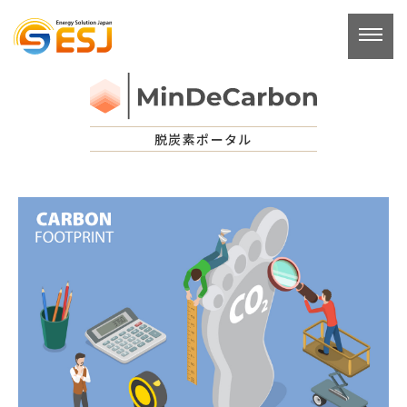
コ
ン
テ
ン
ツ
へ
脱炭素ポータル
ス
キ
ッ
プ