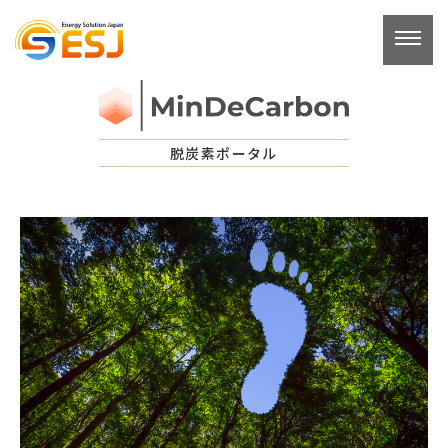
コ
ン
テ
ン
ツ
へ
脱炭素ポータル
ス
キ
ッ
プ