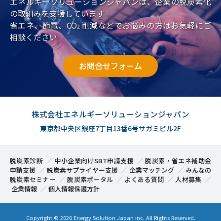
エネルギーソリューションジャパンは、企業の脱炭素化
の取組みを支援しています
省エネ、節電、CO
削減などでお悩みの方はお気軽にご
2
相談ください
お問合せフォーム
株式会社エネルギーソリューションジャパン
東京都中央区銀座7丁目13番6号サガミビル2F
脱炭素診断
中小企業向けSBT申請支援
脱炭素・省エネ補助金
申請支援
脱炭素サプライヤー支援
企業マッチング
みんなの
脱炭素セミナー
脱炭素ポータル
よくある質問
人材募集
企業情報
個人情報保護方針
Copyright ©
2026 Energy Solution Japan inc. All Rights Reserved.