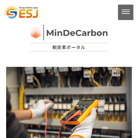
コ
ン
テ
ン
ツ
へ
脱炭素ポータル
ス
キ
ッ
プ