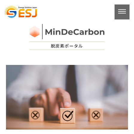
コ
ン
テ
ン
ツ
へ
脱炭素ポータル
ス
キ
ッ
プ