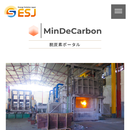
コ
ン
テ
ン
ツ
へ
脱炭素ポータル
ス
キ
ッ
プ