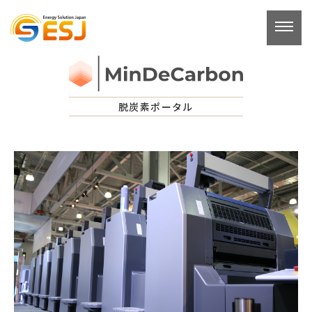
コ
ン
テ
ン
ツ
へ
脱炭素ポータル
ス
キ
ッ
プ