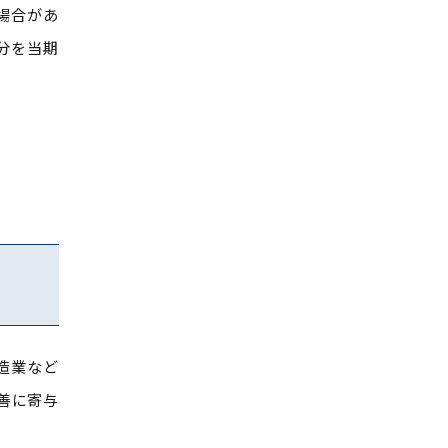
場合があ
分を当期
造業など
善に寄与