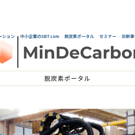
コ
ン
テ
ン
ツ
ーション
中小企業のSBT.com
脱炭素ポータル
セミナー
診断事
へ
ス
キ
ッ
プ
脱炭素ポータル