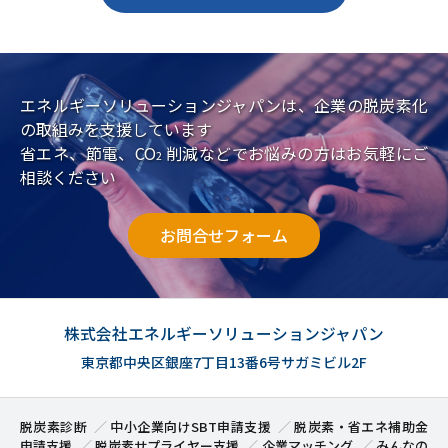
エネルギーソリューションジャパンは、企業の脱炭素化
の取組みを支援しています
省エネ、節電、CO
削減などでお悩みの方はお気軽にご
2
相談ください
お問合せフォーム
株式会社エネルギーソリューションジャパン
東京都中央区銀座7丁目13番6号サガミビル2F
脱炭素診断
中小企業向けSBT申請支援
脱炭素・省エネ補助金
申請支援
脱炭素サプライヤー支援
企業マッチング
みんなの