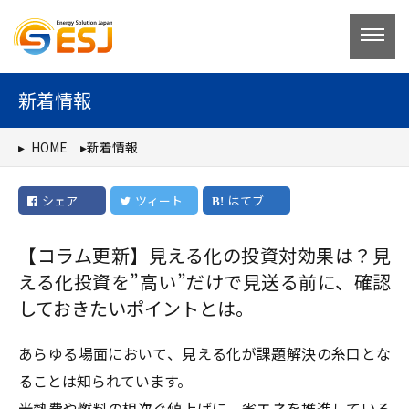
コ
ン
テ
ン
新着情報
ツ
へ
HOME
新着情報
ス
キ
シェア
ツィート
はてブ
ッ
プ
【コラム更新】見える化の投資対効果は？見
える化投資を”高い”だけで見送る前に、確認
しておきたいポイントとは。
あらゆる場面において、見える化が課題解決の糸口とな
ることは知られています。
光熱費や燃料の相次ぐ値上げに、省エネを推進している