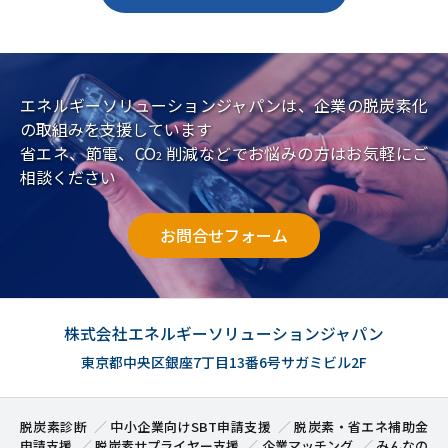
エネルギーソリューションジャパンは、企業の脱炭素化
の取組みを支援しています
省エネ、節電、CO
削減などでお悩みの方はお気軽にご
2
相談ください
お問合せフォーム
株式会社エネルギーソリューションジャパン
東京都中央区銀座7丁目13番6号サガミビル2F
脱炭素診断
中小企業向けSBT申請支援
脱炭素・省エネ補助金
申請支援
脱炭素サプライヤー支援
企業マッチング
みんなの