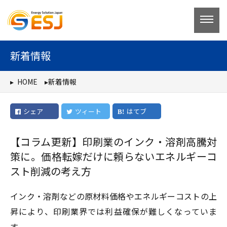
コ
ン
テ
ン
新着情報
ツ
へ
HOME
新着情報
ス
キ
シェア
ツィート
はてブ
ッ
プ
【コラム更新】印刷業のインク・溶剤高騰対
策に。価格転嫁だけに頼らないエネルギーコ
スト削減の考え方
インク・溶剤などの原材料価格やエネルギーコストの上
昇により、印刷業界では利益確保が難しくなっていま
す。