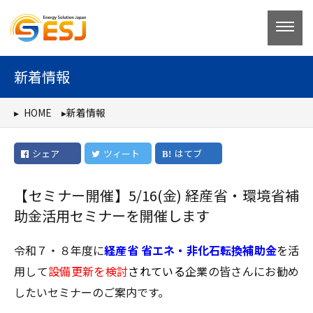
コ
ン
テ
ン
新着情報
ツ
へ
HOME
新着情報
ス
キ
シェア
ツィート
はてブ
ッ
プ
【セミナー開催】5/16(金) 経産省・環境省補
助金活用セミナーを開催します
令和７・８年度に
経産省 省エネ・非化石転換補助金
を活
用して
設備更新を検討
されている
企業の皆さんにお勧め
したいセミナーのご案内です。