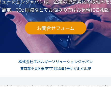
リューションジャパンは、企業の脱炭素化の取組みを
節電、CO
削減などでお悩みの方はお気軽にご相談
2
お問合せフォーム
株式会社エネルギーソリューションジャパン
東京都中央区銀座7丁目13番6号サガミビル2F
申請支援
脱炭素サプライヤー支援
企業マッチング
みんなの脱炭素セ
Copyright ©
2026 Energy Solution Japan inc. All Rights Reserved.