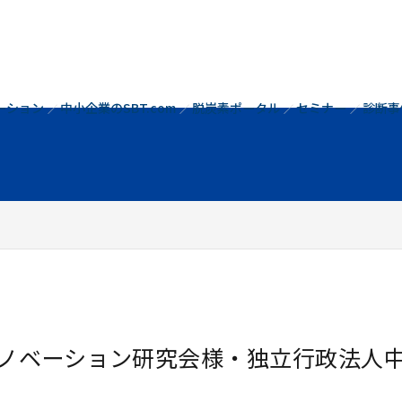
コ
ン
テ
ン
ツ
ーション
中小企業のSBT.com
脱炭素ポータル
セミナー
診断事
へ
ス
キ
ッ
プ
ノベーション研究会様・独立行政法人