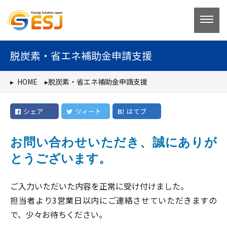
コ
ン
テ
ン
脱炭素・省エネ補助金申請支援
ツ
へ
HOME
脱炭素・省エネ補助金申請支援
ス
キ
シェア
ツィート
はてブ
ッ
プ
お問い合わせいただき、誠にありが
とうございます。
ご入力いただいた内容を正常に受け付けました。
担当者より3営業日以内にご連絡させていただきますの
で、少々お待ちください。