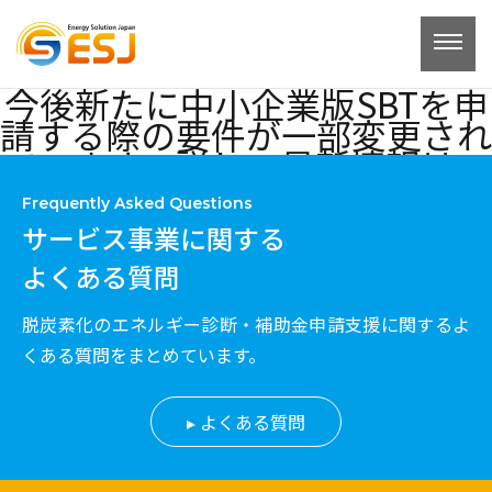
コ
ン
テ
今後新たに中小企業版SBTを申
ン
請する際の要件が一部変更され
ツ
ています。詳しい最新情報は、
へ
ESJのセミナーでご確認くださ
ス
Frequently Asked Questions
い！
キ
サービス事業に関する
投
administrator
2024.11.07
2024.11.20
ッ
よくある質問
稿
プ
者:
脱炭素化のエネルギー診断・補助金申請支援に関するよ
くある質問をまとめています。
よくある質問