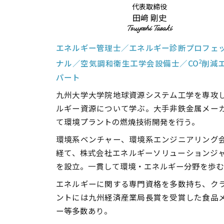
代表取締役
田﨑 剛史
Tsuyoshi Tasaki
エネルギー管理士／エネルギー診断プロフェ
2
ナル／空気調和衛生工学会設備士／CO
削減
パート
九州大学大学院地球資源システム工学を専攻
ルギー資源について学ぶ。大手非鉄金属メー
て環境プラントの燃焼技術開発を行う。
環境系ベンチャー、環境系エンジニアリング
経て、株式会社エネルギーソリューションジ
を設立。一貫して環境・エネルギー分野を歩む
エネルギーに関する専門資格を多数持ち、ク
ントには九州経済産業局長賞を受賞した食品
ー等多数あり。