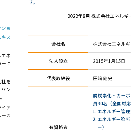
す。
2022年8月 株式会社エネル
ッショ
エキス
会社名
株式会社エネルギ
しエネ
法人設立
2015年1月15日
カーに
代表取締役
田﨑 剛史
会社を
ャパン
脱炭素化・カーボ
。
員30名（全国対
ライア
エネルギー管理
メーカ
エネルギー診断
有資格者
ー）