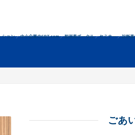
コ
ン
テ
ン
ツ
ーション
中小企業のSBT.com
脱炭素ポータル
セミナー
診断事
へ
ス
キ
ッ
プ
ごあ